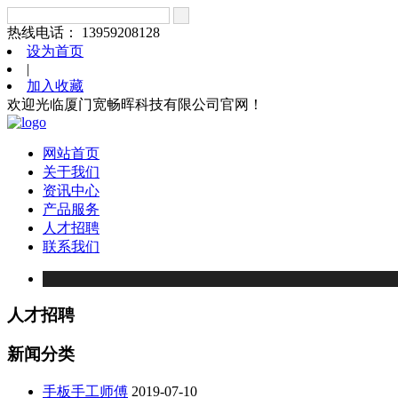
热线电话： 13959208128
设为首页
|
加入收藏
欢迎光临厦门宽畅晖科技有限公司官网！
网站首页
关于我们
资讯中心
产品服务
人才招聘
联系我们
人才招聘
新闻分类
手板手工师傅
2019-07-10