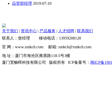
品管部经理
2019-07-10
关于我们
|
资讯中心
|
产品服务
|
人才招聘
|
联系我们
联系人：曾经理 移动电话：13959208128
官 网：www.xmkch.com 邮箱: xmkch@xmkch.com
地 址：厦门市海沧区雍厝路118-5号3楼
厦门宽畅晖科技有限公司 版权所有 ICP备案号：
闽ICP备190